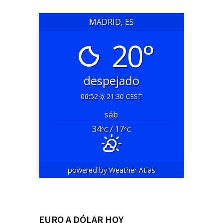
MADRID, ES
20°
despejado
06:52
21:30 CEST
sáb
34
/ 17
°C
°C
powered by
Weather Atlas
EURO A DÓLAR HOY