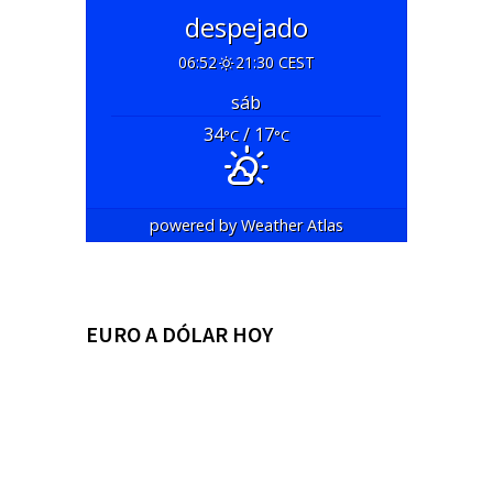
despejado
06:52
21:30 CEST
sáb
34
/ 17
°C
°C
powered by
Weather Atlas
EURO A DÓLAR HOY