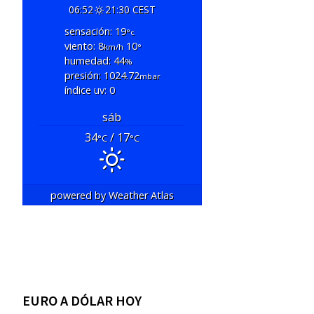
06:52
21:30 CEST
sensación: 19
°c
viento: 8
10
km/h
°
humedad: 44
%
presión: 1024.72
mbar
índice uv: 0
sáb
34
/ 17
°C
°C
powered by
Weather Atlas
EURO A DÓLAR HOY