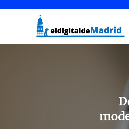
D
moder