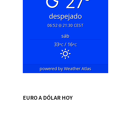
27°
despejado
06:52
21:30 CEST
sáb
33
/ 16
°C
°C
powered by
Weather Atlas
EURO A DÓLAR HOY