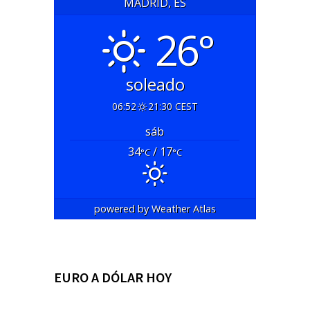
MADRID, ES
26°
soleado
06:52
21:30 CEST
sáb
34
/ 17
°C
°C
powered by
Weather Atlas
EURO A DÓLAR HOY