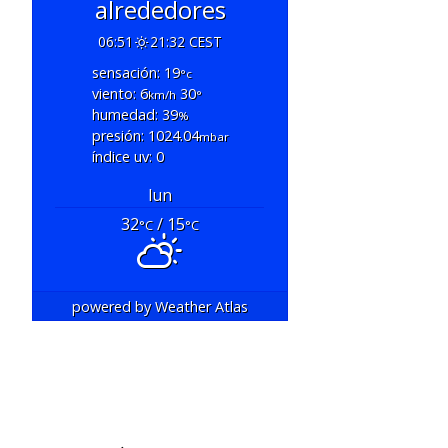
alrededores
06:51
21:32 CEST
sensación: 19
°c
viento: 6
30
km/h
°
humedad: 39
%
presión: 1024.04
mbar
índice uv: 0
lun
32
/ 15
°C
°C
powered by
Weather Atlas