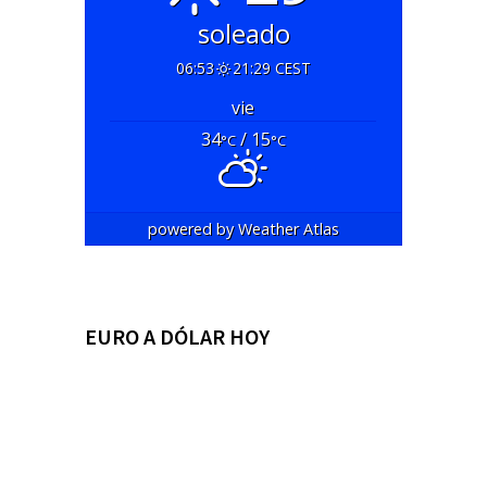
soleado
06:53
21:29 CEST
vie
34
/ 15
°C
°C
powered by
Weather Atlas
EURO A DÓLAR HOY