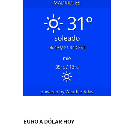
MADRID, ES
31°
soleado
06:49
21:34 CEST
mié
35
/ 16
°C
°C
powered by
Weather Atlas
EURO A DÓLAR HOY