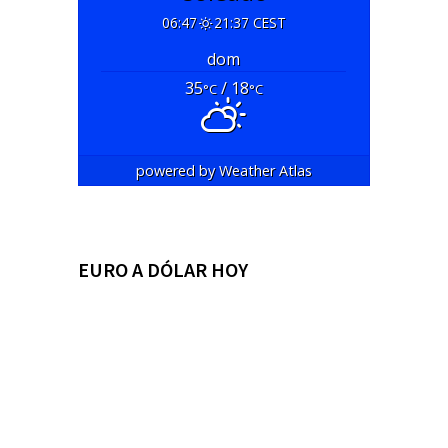
06:47
21:37 CEST
dom
35
/ 18
°C
°C
powered by
Weather Atlas
EURO A DÓLAR HOY