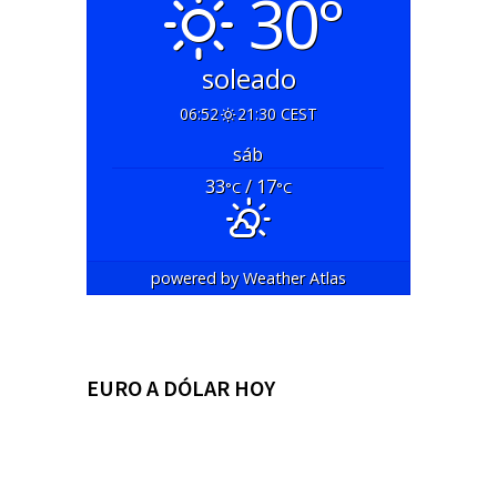
30°
soleado
06:52
21:30 CEST
sáb
33
/ 17
°C
°C
powered by
Weather Atlas
EURO A DÓLAR HOY