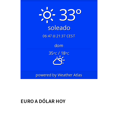
33°
soleado
06:47
21:37 CEST
dom
35
/ 18
°C
°C
powered by
Weather Atlas
EURO A DÓLAR HOY