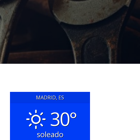
MADRID, ES
30°
soleado