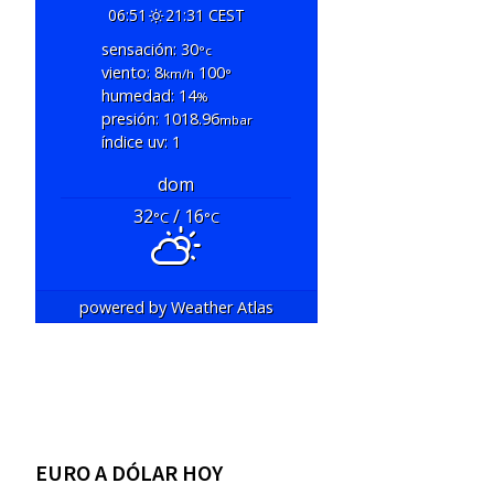
06:51
21:31 CEST
sensación: 30
°c
viento: 8
100
km/h
°
humedad: 14
%
presión: 1018.96
mbar
índice uv: 1
dom
32
/ 16
°C
°C
powered by
Weather Atlas
EURO A DÓLAR HOY