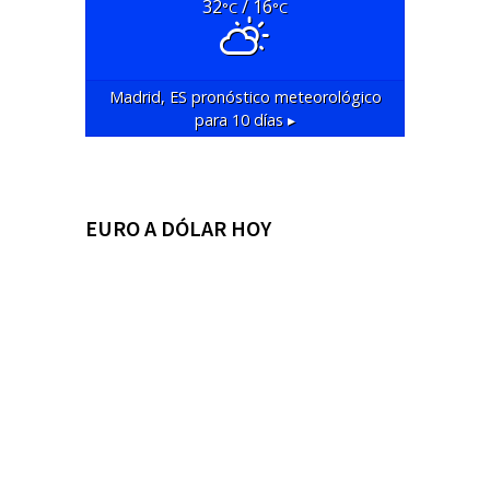
32
/ 16
°C
°C
Madrid, ES
pronóstico meteorológico
para 10 días ▸
EURO A DÓLAR HOY