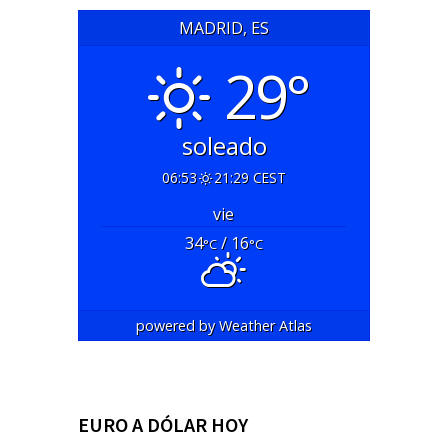
MADRID, ES
29°
soleado
06:53
21:29 CEST
vie
34
/ 16
°C
°C
powered by
Weather Atlas
EURO A DÓLAR HOY