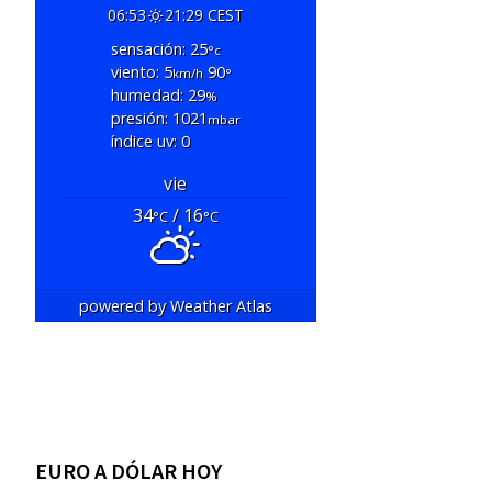
06:53
21:29 CEST
sensación: 25
°c
viento: 5
90
km/h
°
humedad: 29
%
presión: 1021
mbar
índice uv: 0
vie
34
/ 16
°C
°C
powered by
Weather Atlas
EURO A DÓLAR HOY