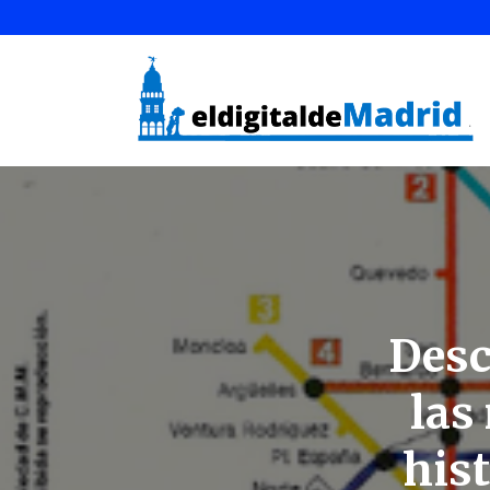
Desc
las
his