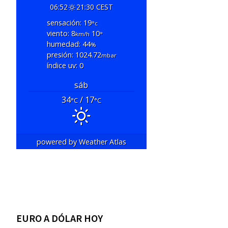
06:52
21:30 CEST
sensación: 19
°c
viento: 8
10
km/h
°
humedad: 44
%
presión: 1024.72
mbar
índice uv: 0
sáb
34
/ 17
°C
°C
powered by
Weather Atlas
EURO A DÓLAR HOY