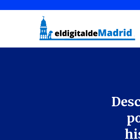
Desc
po
hi