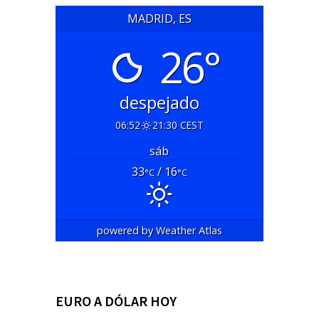
MADRID, ES
26°
despejado
06:52
21:30 CEST
sáb
33
/ 16
°C
°C
powered by
Weather Atlas
EURO A DÓLAR HOY