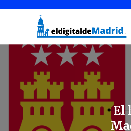
El
Mad