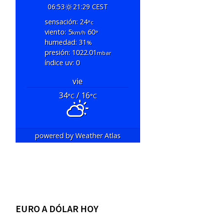
06:53
21:29 CEST
sensación: 24
°c
viento: 5
60
km/h
°
humedad: 31
%
presión: 1022.01
mbar
índice uv: 0
vie
34
/ 16
°C
°C
powered by
Weather Atlas
EURO A DÓLAR HOY