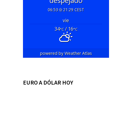
despejado
06:53
21:29 CEST
vie
34
/ 16
°C
°C
powered by
Weather Atlas
EURO A DÓLAR HOY