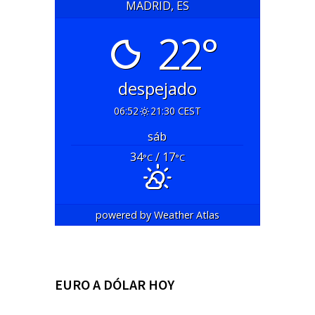
MADRID, ES
22°
despejado
06:52
21:30 CEST
sáb
34
/ 17
°C
°C
powered by
Weather Atlas
EURO A DÓLAR HOY