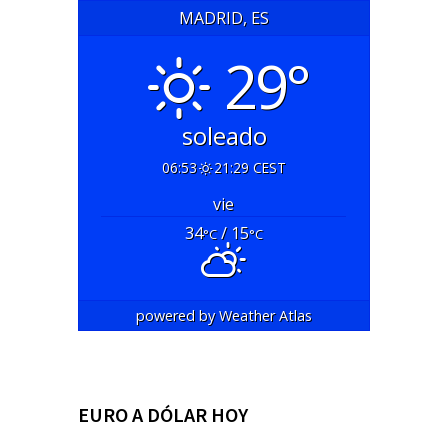
MADRID, ES
29°
soleado
06:53
21:29 CEST
vie
34
/ 15
°C
°C
powered by
Weather Atlas
EURO A DÓLAR HOY