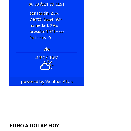
06:53
21:29 CEST
sensación: 25
°c
viento: 5
90
km/h
°
humedad: 29
%
presión: 1021
mbar
índice uv: 0
vie
34
/ 16
°C
°C
powered by
Weather Atlas
EURO A DÓLAR HOY