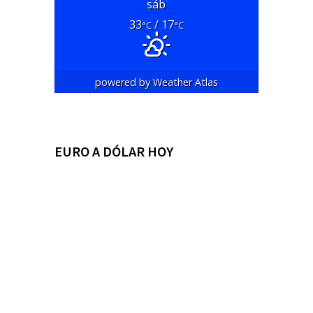
sáb
33
/ 17
°C
°C
powered by
Weather Atlas
EURO A DÓLAR HOY