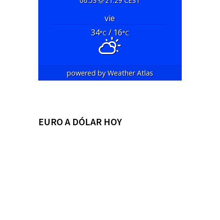
06:53
21:29 CEST
vie
34
/ 16
°C
°C
powered by
Weather Atlas
EURO A DÓLAR HOY