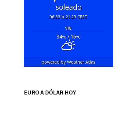
soleado
06:53
21:29 CEST
vie
34
/ 16
°C
°C
powered by
Weather Atlas
EURO A DÓLAR HOY