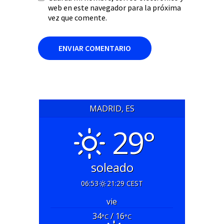
web en este navegador para la próxima
vez que comente.
MADRID, ES
29°
soleado
06:53
21:29 CEST
vie
34
/ 16
°C
°C