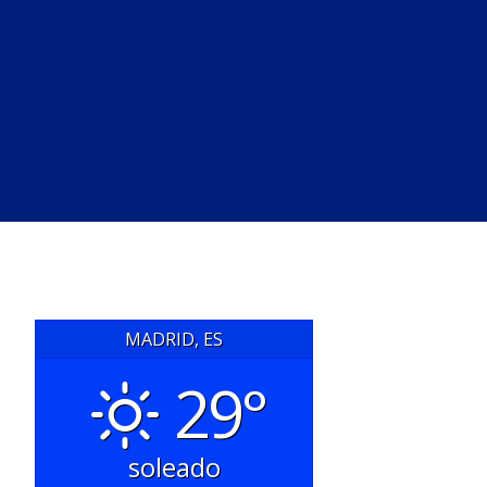
MADRID, ES
29°
soleado