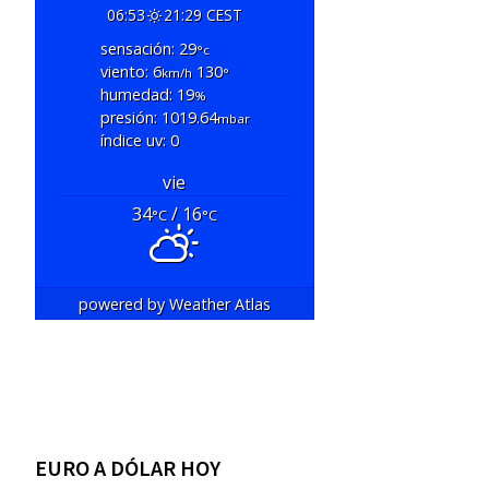
06:53
21:29 CEST
sensación: 29
°c
viento: 6
130
km/h
°
humedad: 19
%
presión: 1019.64
mbar
índice uv: 0
vie
34
/ 16
°C
°C
powered by
Weather Atlas
EURO A DÓLAR HOY