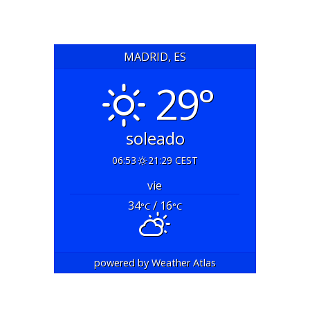
MADRID, ES
29°
soleado
06:53
21:29 CEST
vie
34
/ 16
°C
°C
powered by
Weather Atlas