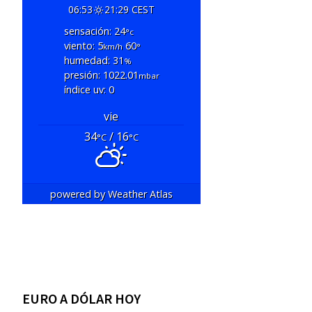
06:53
21:29 CEST
sensación: 24
°c
viento: 5
60
km/h
°
humedad: 31
%
presión: 1022.01
mbar
índice uv: 0
vie
34
/ 16
°C
°C
powered by
Weather Atlas
EURO A DÓLAR HOY