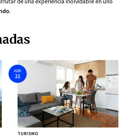
frutar de una experiencia inolvidable en uno
undo
.
nadas
ABR
21
TURISMO