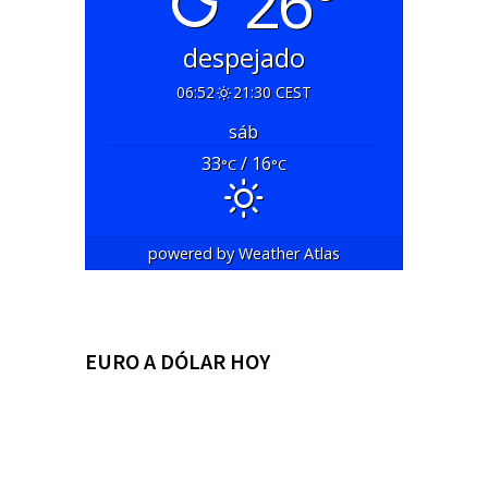
26°
despejado
06:52
21:30 CEST
sáb
33
/ 16
°C
°C
powered by
Weather Atlas
EURO A DÓLAR HOY