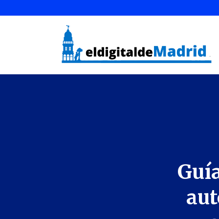
Guía
aut