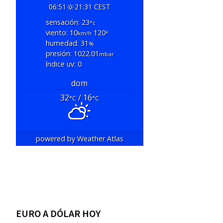
06:51
21:31 CEST
sensación: 23
°c
viento: 10
120
km/h
°
humedad: 31
%
presión: 1022.01
mbar
índice uv: 0
dom
32
/ 16
°C
°C
powered by
Weather Atlas
EURO A DÓLAR HOY