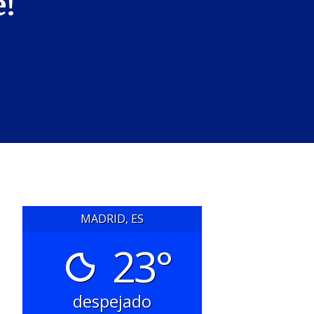
e!
MADRID, ES
23°
despejado