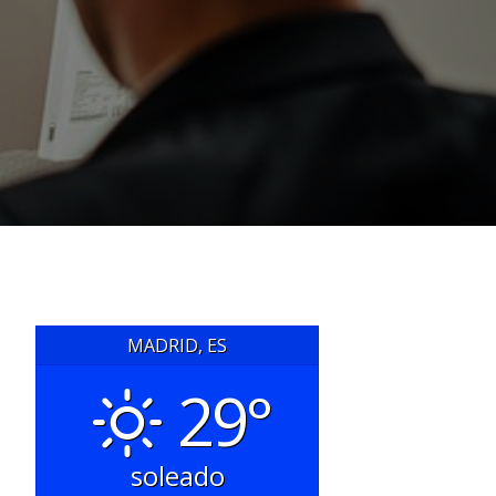
MADRID, ES
29°
soleado