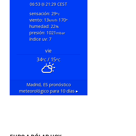
06:53
21:29 CEST
sensación: 29
°c
viento: 13
170
km/h
°
humedad: 22
%
presión: 1021
mbar
índice uv: 7
vie
34
/ 15
°C
°C
Madrid, ES
pronóstico
meteorológico para 10 días ▸