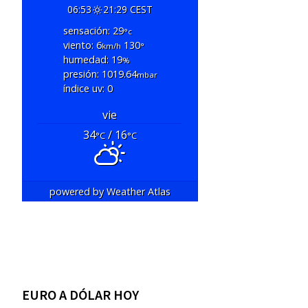
06:53
21:29 CEST
sensación: 29
°c
viento: 6
130
km/h
°
humedad: 19
%
presión: 1019.64
mbar
índice uv: 0
vie
34
/ 16
°C
°C
powered by
Weather Atlas
EURO A DÓLAR HOY