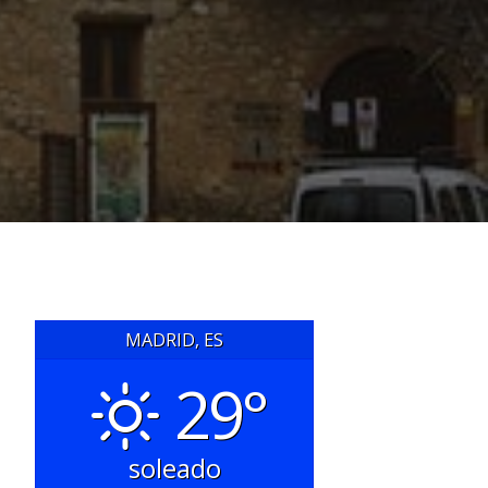
MADRID, ES
29°
soleado