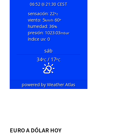
06:52
21:30 CEST
sensación: 22
°c
viento: 5
60
km/h
°
humedad: 36
%
presión: 1023.03
mbar
índice uv: 0
sáb
34
/ 17
°C
°C
powered by
Weather Atlas
EURO A DÓLAR HOY