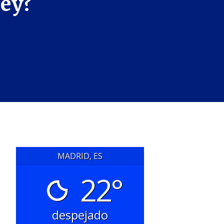
ley?
MADRID, ES
22°
despejado