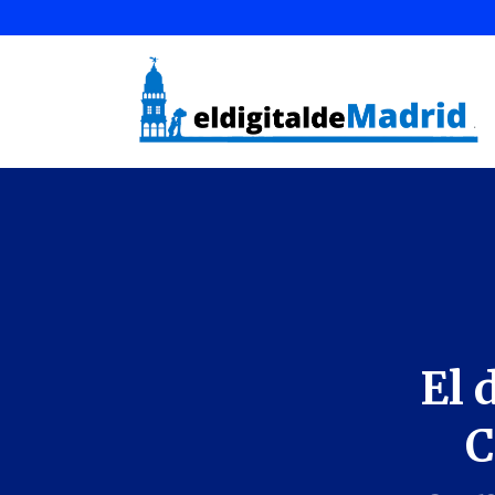
El 
C