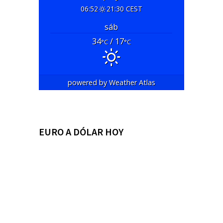
06:52
21:30 CEST
sáb
34
/ 17
°C
°C
powered by
Weather Atlas
EURO A DÓLAR HOY