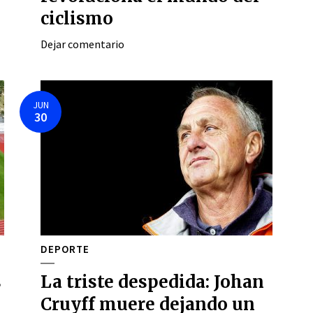
ciclismo
Dejar comentario
JUN
30
DEPORTE
s
La triste despedida: Johan
Cruyff muere dejando un