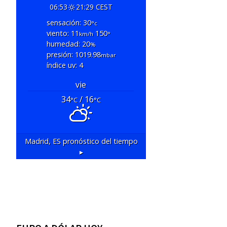
06:53
21:29 CEST
sensación: 30
°c
viento: 11
150
km/h
°
humedad: 20
%
presión: 1019.98
mbar
índice uv: 4
vie
34
/ 16
°C
°C
Madrid, ES
pronóstico del tiempo
▸