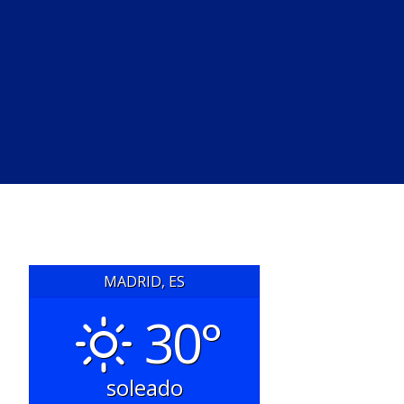
MADRID, ES
30°
soleado