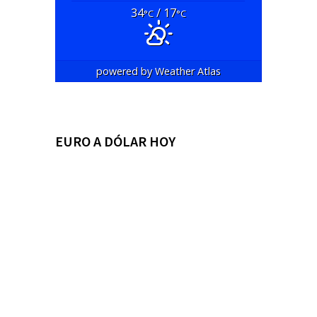
34
/ 17
°C
°C
powered by
Weather Atlas
EURO A DÓLAR HOY