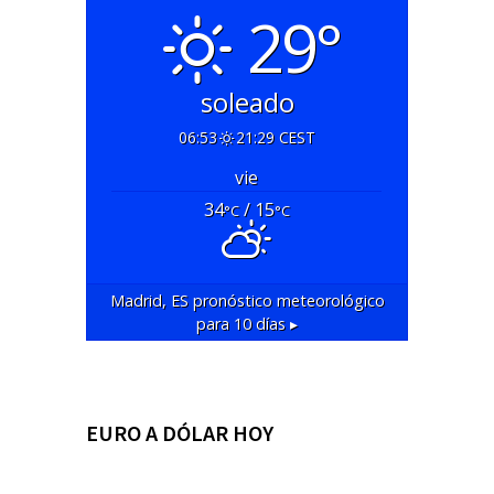
29°
soleado
06:53
21:29 CEST
vie
34
/ 15
°C
°C
Madrid, ES
pronóstico meteorológico
para 10 días ▸
EURO A DÓLAR HOY