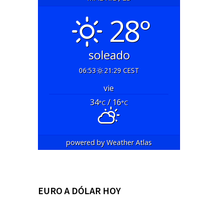
28°
soleado
06:53
21:29 CEST
vie
34
/ 16
°C
°C
powered by
Weather Atlas
EURO A DÓLAR HOY