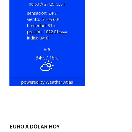
06:53
21:29 CEST
sensación: 24
°c
viento: 5
60
km/h
°
humedad: 31
%
presión: 1022.01
mbar
índice uv: 0
vie
34
/ 16
°C
°C
powered by
Weather Atlas
EURO A DÓLAR HOY