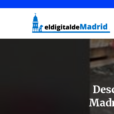
Desc
Madri