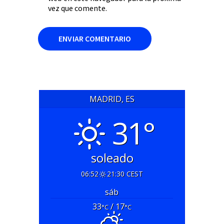
vez que comente.
MADRID, ES
31°
soleado
06:52
21:30 CEST
sáb
33
/ 17
°C
°C