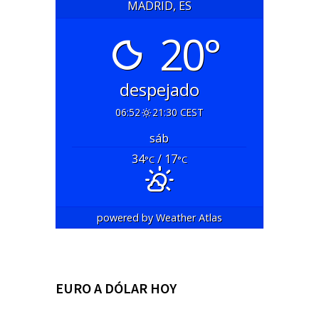
MADRID, ES
20°
despejado
06:52
21:30 CEST
sáb
34
/ 17
°C
°C
powered by
Weather Atlas
EURO A DÓLAR HOY