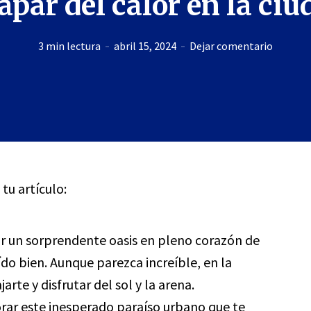
apar del calor en la ciu
3 min lectura
abril 15, 2024
Dejar comentario
 tu artículo:
rir un sorprendente oasis en pleno corazón de
leído bien. Aunque parezca increíble, en la
rte y disfrutar del sol y la arena.
rar este inesperado paraíso urbano que te