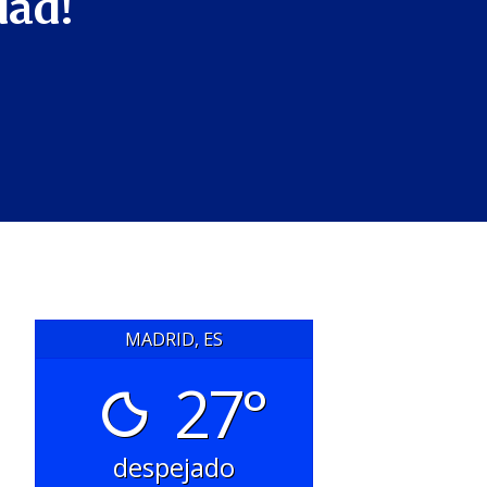
dad!
MADRID, ES
27°
despejado