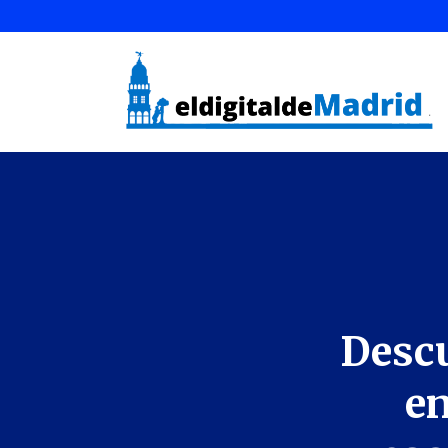
Descu
en