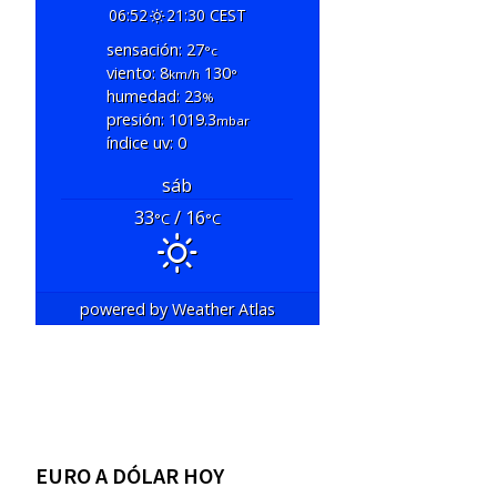
06:52
21:30 CEST
sensación: 27
°c
viento: 8
130
km/h
°
humedad: 23
%
presión: 1019.3
mbar
índice uv: 0
sáb
33
/ 16
°C
°C
powered by
Weather Atlas
EURO A DÓLAR HOY