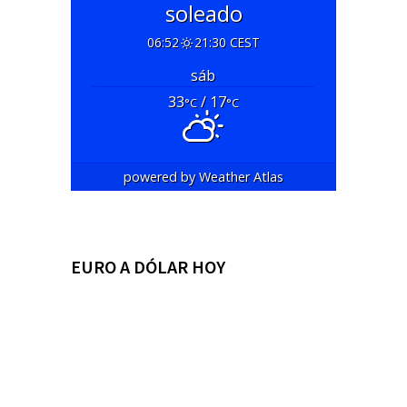
soleado
06:52
21:30 CEST
sáb
33
/ 17
°C
°C
powered by
Weather Atlas
EURO A DÓLAR HOY