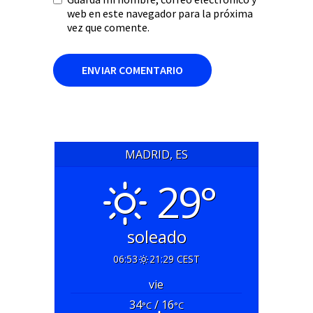
web en este navegador para la próxima
vez que comente.
MADRID, ES
29°
soleado
06:53
21:29 CEST
vie
34
/ 16
°C
°C