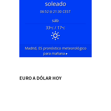
soleado
06:52
21:30 CEST
sáb
33
/ 17
°C
°C
Madrid, ES
pronóstico meteorológico
para mañana ▸
EURO A DÓLAR HOY