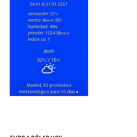
06:51
21:31 CEST
sensación: 21
°c
viento: 8
50
km/h
°
humedad: 44
%
presión: 1024.38
mbar
índice uv: 1
dom
32
/ 16
°C
°C
Madrid, ES
pronóstico
meteorológico para 10 días ▸