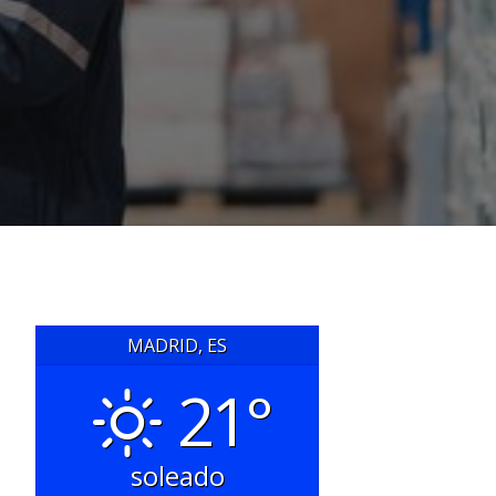
MADRID, ES
21°
soleado