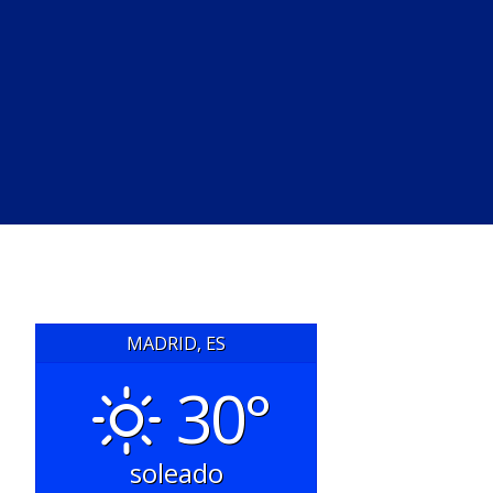
MADRID, ES
30°
soleado