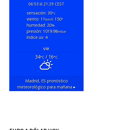
06:53
21:29 CEST
sensación: 30
°c
viento: 11
150
km/h
°
humedad: 20
%
presión: 1019.98
mbar
índice uv: 4
vie
34
/ 16
°C
°C
Madrid, ES
pronóstico
meteorológico para mañana ▸