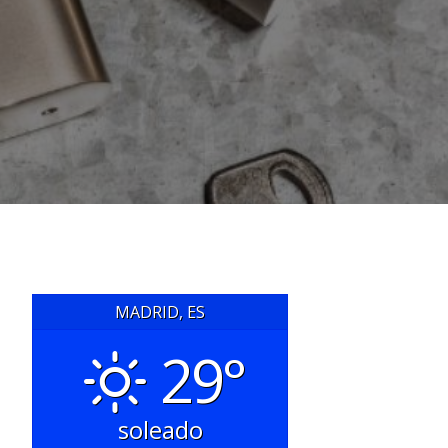
MADRID, ES
29°
soleado