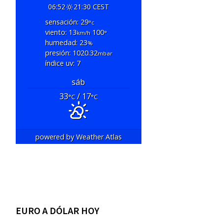
06:52
21:30 CEST
sensación: 29
°c
viento: 13
100
km/h
°
humedad: 23
%
presión: 1020.32
mbar
índice uv: 7
sáb
33
/ 17
°C
°C
powered by
Weather Atlas
EURO A DÓLAR HOY