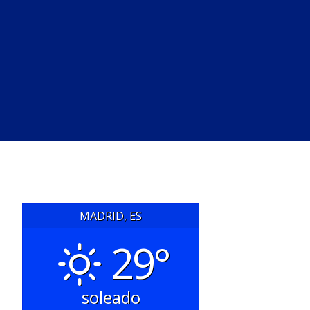
MADRID, ES
29°
soleado