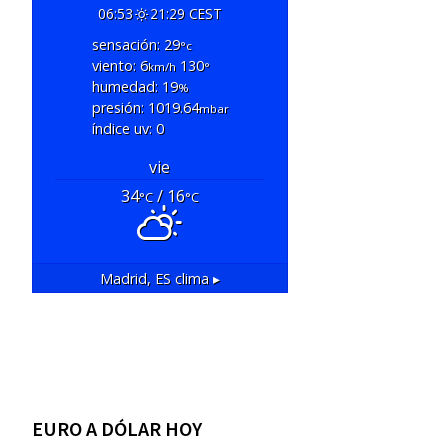
06:53
21:29 CEST
sensación: 29
°c
viento: 6
130
km/h
°
humedad: 19
%
presión: 1019.64
mbar
índice uv: 0
vie
34
/ 16
°C
°C
Madrid, ES
clima ▸
EURO A DÓLAR HOY