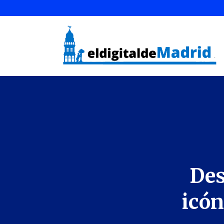
Des
icón